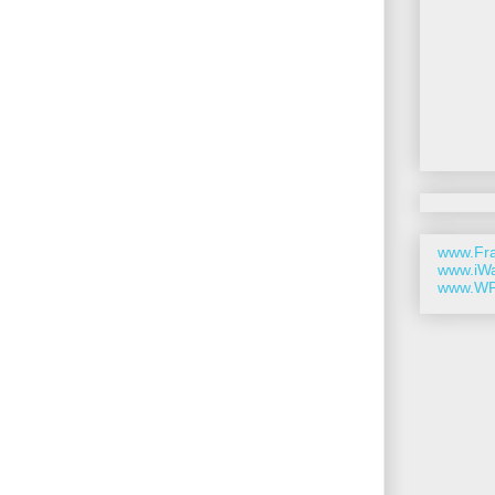
www.Fra
www.iWa
www.WP