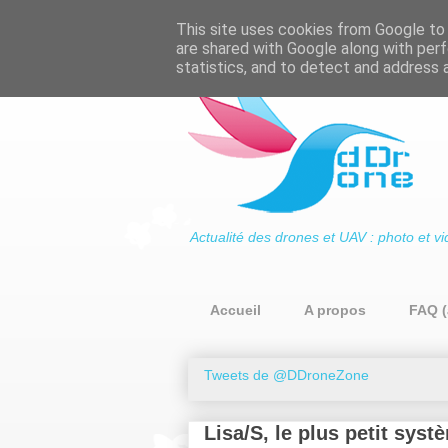
This site uses cookies from Google to d
are shared with Google along with perf
statistics, and to detect and address 
Actualité des drones et UAV : photo et vi
Accueil
A propos
FAQ (
Tweets de @DDroneZone
Lisa/S, le plus petit sys