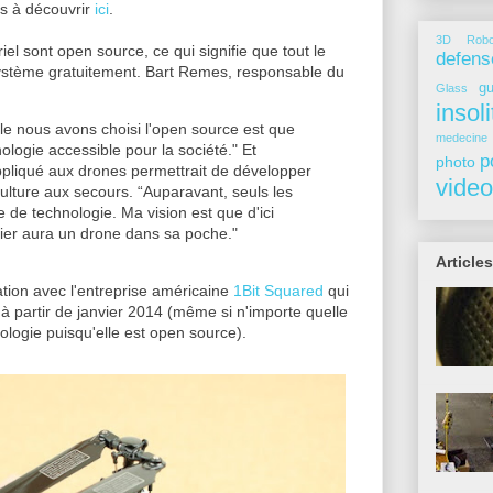
es à découvrir
ici
.
3D Robo
ériel sont open source, ce qui signifie que tout le
defens
système gratuitement. Bart Remes, responsable du
gu
Glass
insoli
lle nous avons choisi l'open source est que
medecine
logie accessible pour la société." Et
p
photo
ppliqué aux drones permettrait de développer
video
riculture aux secours. “Auparavant, seuls les
e de technologie. Ma vision est que d'ici
er aura un drone dans sa poche."
Articles
ation avec l'entreprise américaine
1Bit Squared
qui
à partir de janvier 2014 (même si n'importe quelle
ologie puisqu'elle est open source).