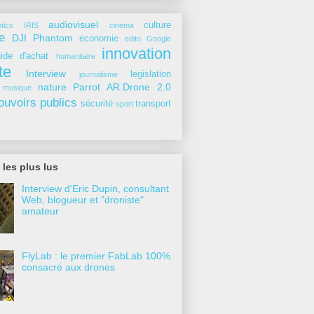
audiovisuel
culture
tics IRIS
cinema
e
DJI Phantom
economie
edito
Google
innovation
ide d'achat
humanitaire
te
Interview
legislation
journalisme
nature
Parrot AR.Drone 2.0
musique
ouvoirs publics
sécurité
transport
sport
 les plus lus
Interview d'Eric Dupin, consultant
Web, blogueur et "droniste"
amateur
FlyLab : le premier FabLab 100%
consacré aux drones