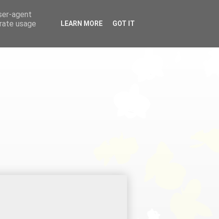
user-agent
erate usage
LEARN MORE
GOT IT